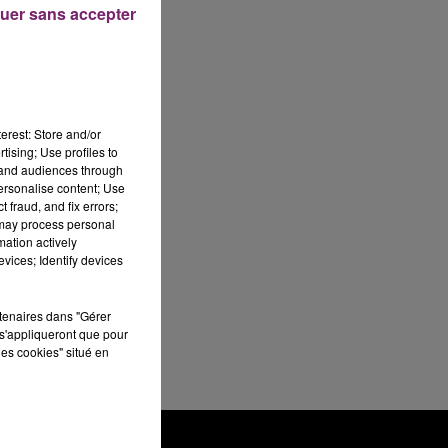
uer sans accepter
erest: Store and/or
tising; Use profiles to
tand audiences through
personalise content; Use
 fraud, and fix errors;
 may process personal
mation actively
vices; Identify devices
rtenaires dans "Gérer
s'appliqueront que pour
les cookies" situé en