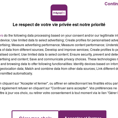
Contin
Le respect de votre vie privée est notre priorité
ers
do the following data processing based on your consent and/or our legitimate int
device; Use limited data to select advertising; Create profiles for personalised adver
vertising; Measure advertising performance; Measure content performance; Unders
ns of data from different sources; Develop and improve services; Create profiles to 
alised content; Use limited data to select content; Ensure security, prevent and detect
ertising and content; Save and communicate privacy choices. These technologies
and browsing data to offer following functionalities: Identify devices based on infor
eolocation data; Match and combine data from other data sources; Link different de
nsmitted automatically.
cliquant sur "Accepter et fermer", ou affiner en sélectionnant les finalités et/ou pa
 également refuser en cliquant sur "Continuer sans accepter". Vos préférences ne 
tre à jour vos choix, ou retirer votre consentement à tout moment via le lien "Gérer 