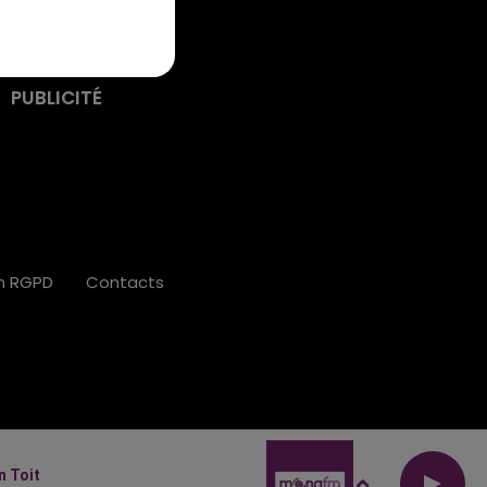
PUBLICITÉ
on RGPD
Contacts
n Toit