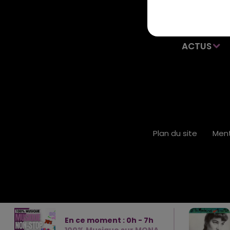
ACTUS
Plan du site
Ment
En ce moment :
0
h -
7
h
100% Musique sur MONA