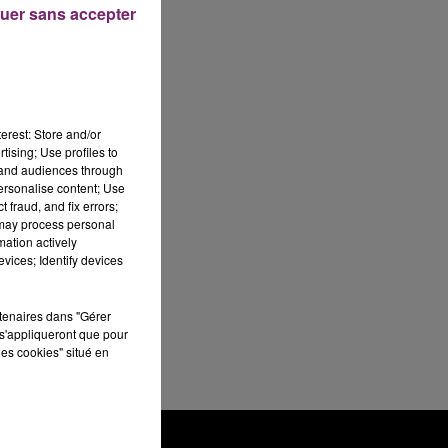
uer sans accepter
erest: Store and/or
tising; Use profiles to
tand audiences through
personalise content; Use
 fraud, and fix errors;
 may process personal
mation actively
vices; Identify devices
rtenaires dans "Gérer
s'appliqueront que pour
les cookies" situé en