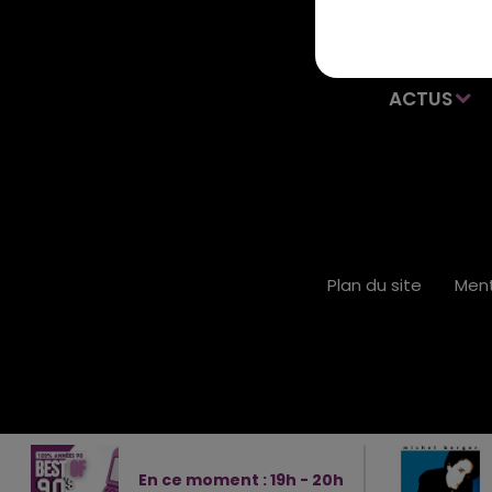
ACTUS
Plan du site
Ment
En ce moment :
19
h -
20
h