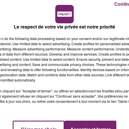
Contin
Le respect de votre vie privée est notre priorité
ers
do the following data processing based on your consent and/or our legitimate int
device; Use limited data to select advertising; Create profiles for personalised adver
vertising; Measure advertising performance; Measure content performance; Unders
ns of data from different sources; Develop and improve services; Create profiles to 
alised content; Use limited data to select content; Ensure security, prevent and detect
ertising and content; Save and communicate privacy choices. These technologies
and browsing data to offer following functionalities: Identify devices based on infor
eolocation data; Match and combine data from other data sources; Link different de
nsmitted automatically.
cliquant sur "Accepter et fermer", ou affiner en sélectionnant les finalités et/ou pa
 également refuser en cliquant sur "Continuer sans accepter". Vos préférences ne 
tre à jour vos choix, ou retirer votre consentement à tout moment via le lien "Gérer 