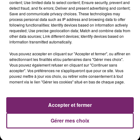
content; Use limited data to select content; Ensure security, prevent and
detect fraud, and fix errors; Deliver and present advertising and content;
Save and communicate privacy choices. These technologies may
process personal data such as IP address and browsing data to offer
following functionalities: Identify devices based on information actively
requested; Use precise geolocation data; Match and combine data from
other data sources; Link different devices; Identify devices based on
information transmitted automatically.
Vous pouvez accepter en cliquant sur "Accepter et fermer", ou affiner en
sélectionnant les finalités et/ou partenaires dans "Gérer mes choix".
Vous pouvez également refuser en cliquant sur "Continuer sans
accepter". Vos préférences ne s'appliqueront que pour ce site. Vous
ACTUS
RADIO
PODCASTS
pouvez mettre à jour vos choix, ou retirer votre consentement à tout
moment via le lien "Gérer les cookies" situé en bas de chaque page.
JEUX
PHOTOS
PUBLICITÉ
Accepter et fermer
Plan du site
Mentions légales
Gérer mes choix
Règlement des jeux
Notice d'information RGPD