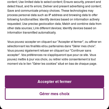
content; Use limited data to select content; Ensure security, prevent and
detect fraud, and fix errors; Deliver and present advertising and content;
Save and communicate privacy choices. These technologies may
process personal data such as IP address and browsing data to offer
following functionalities: Identify devices based on information actively
requested; Use precise geolocation data; Match and combine data from
other data sources; Link different devices; Identify devices based on
information transmitted automatically.
Vous pouvez accepter en cliquant sur "Accepter et fermer", ou affiner en
sélectionnant les finalités et/ou partenaires dans "Gérer mes choix".
Vous pouvez également refuser en cliquant sur "Continuer sans
accepter". Vos préférences ne s'appliqueront que pour ce site. Vous
ACTUS
RADIO
PODCASTS
pouvez mettre à jour vos choix, ou retirer votre consentement à tout
moment via le lien "Gérer les cookies" situé en bas de chaque page.
JEUX
PHOTOS
PUBLICITÉ
Accepter et fermer
Plan du site
Mentions légales
Gérer mes choix
Règlement des jeux
Notice d'information RGPD