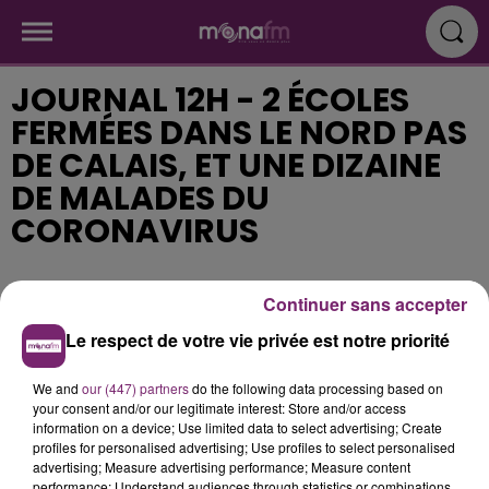
JOURNAL 12H - 2 ÉCOLES
FERMÉES DANS LE NORD PAS
DE CALAIS, ET UNE DIZAINE
DE MALADES DU
CORONAVIRUS
Publié : 9 mars 2020 à 12h00
Continuer sans accepter
Le respect de votre vie privée est notre priorité
We and
our (447) partners
do the following data processing based on
your consent and/or our legitimate interest: Store and/or access
information on a device; Use limited data to select advertising; Create
profiles for personalised advertising; Use profiles to select personalised
advertising; Measure advertising performance; Measure content
performance; Understand audiences through statistics or combinations