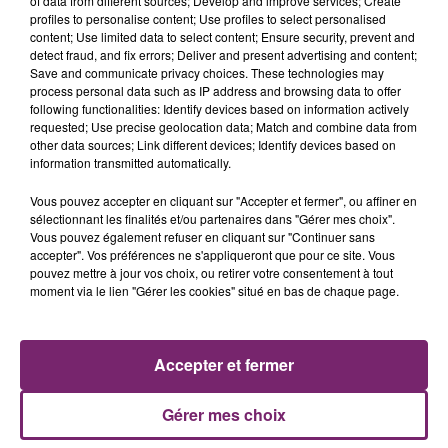
of data from different sources; Develop and improve services; Create
profiles to personalise content; Use profiles to select personalised
content; Use limited data to select content; Ensure security, prevent and
detect fraud, and fix errors; Deliver and present advertising and content;
Save and communicate privacy choices. These technologies may
process personal data such as IP address and browsing data to offer
following functionalities: Identify devices based on information actively
requested; Use precise geolocation data; Match and combine data from
other data sources; Link different devices; Identify devices based on
information transmitted automatically.
Vous pouvez accepter en cliquant sur "Accepter et fermer", ou affiner en
sélectionnant les finalités et/ou partenaires dans "Gérer mes choix".
Vous pouvez également refuser en cliquant sur "Continuer sans
accepter". Vos préférences ne s'appliqueront que pour ce site. Vous
pouvez mettre à jour vos choix, ou retirer votre consentement à tout
ACTUS
RADIO
PODCASTS
moment via le lien "Gérer les cookies" situé en bas de chaque page.
JEUX
PHOTOS
PUBLICITÉ
Accepter et fermer
Gérer mes choix
Plan du site
Mentions légales