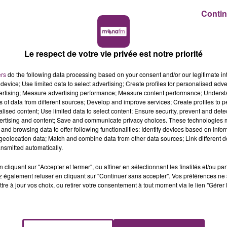
Contin
Le respect de votre vie privée est notre priorité
ers
do the following data processing based on your consent and/or our legitimate int
device; Use limited data to select advertising; Create profiles for personalised adver
vertising; Measure advertising performance; Measure content performance; Unders
ns of data from different sources; Develop and improve services; Create profiles to 
alised content; Use limited data to select content; Ensure security, prevent and detect
ertising and content; Save and communicate privacy choices. These technologies
and browsing data to offer following functionalities: Identify devices based on infor
eolocation data; Match and combine data from other data sources; Link different de
nsmitted automatically.
cliquant sur "Accepter et fermer", ou affiner en sélectionnant les finalités et/ou pa
 également refuser en cliquant sur "Continuer sans accepter". Vos préférences ne 
tre à jour vos choix, ou retirer votre consentement à tout moment via le lien "Gérer 