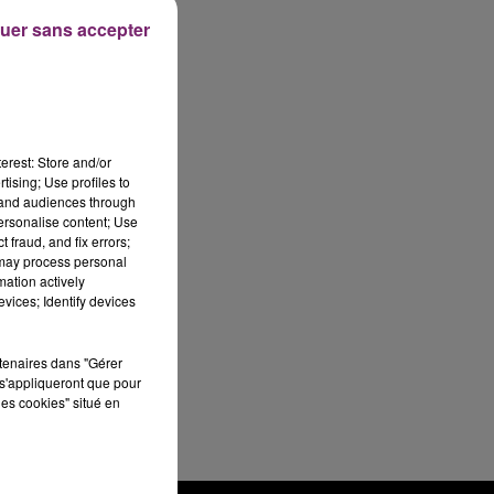
uer sans accepter
erest: Store and/or
tising; Use profiles to
tand audiences through
personalise content; Use
 fraud, and fix errors;
 may process personal
mation actively
vices; Identify devices
rtenaires dans "Gérer
s'appliqueront que pour
les cookies" situé en