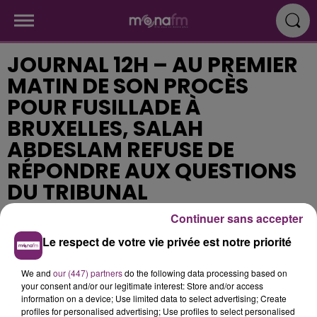
JOURNAL 12H – AU PREMIER
MATIN DE SON PROCÈS
POUR FUSILLADE À
BRUXELLES, SALAH
ABDESLAM REFUSE DE
RÉPONDRE AUX QUESTIONS
DU TRIBUNAL
Continuer sans accepter
Publié : 5 février 2018 à 11h57
Le respect de votre vie privée est notre priorité
We and
our (447) partners
do the following data processing based on
your consent and/or our legitimate interest: Store and/or access
information on a device; Use limited data to select advertising; Create
profiles for personalised advertising; Use profiles to select personalised