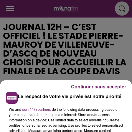
JOURNAL 12H – C’EST
OFFICIEL ! LE STADE PIERRE-
MAUROY DE VILLENEUVE-
D’ASCQ DE NOUVEAU
CHOISI POUR ACCUEILLIR LA
FINALE DE LA COUPE DAVIS
Continuer sans accepter
Publié : 19 septembre 2017 à 11h26
Le respect de votre vie privée est notre priorité
We and
our (447) partners
do the following data processing based on
your consent and/or our legitimate interest: Store and/or access
information on a device; Use limited data to select advertising; Create
profiles for personalised advertising; Use profiles to select personalised
advertising; Measure advertising performance; Measure content