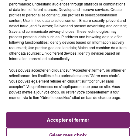
performance; Understand audiences through statistics or combinations
of data from different sources; Develop and improve services; Create
profiles to personalise content; Use profiles to select personalised
content; Use limited data to select content; Ensure security, prevent and
detect fraud, and fix errors; Deliver and present advertising and content;
Save and communicate privacy choices. These technologies may
process personal data such as IP address and browsing data to offer
following functionalities: Identify devices based on information actively
requested; Use precise geolocation data; Match and combine data from
other data sources; Link different devices; Identify devices based on
information transmitted automatically.
Vous pouvez accepter en cliquant sur "Accepter et fermer", ou affiner en
sélectionnant les finalités et/ou partenaires dans "Gérer mes choix".
Vous pouvez également refuser en cliquant sur "Continuer sans
accepter". Vos préférences ne s'appliqueront que pour ce site. Vous
pouvez mettre à jour vos choix, ou retirer votre consentement à tout
moment via le lien "Gérer les cookies" situé en bas de chaque page.
ACTUS
RADIO
PODCASTS
JEUX
PHOTOS
PUBLICITÉ
Accepter et fermer
Gérer mes choix