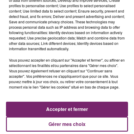
of data from different sources; Develop and improve services; Create
profiles to personalise content; Use profiles to select personalised
content; Use limited data to select content; Ensure security, prevent and
detect fraud, and fix errors; Deliver and present advertising and content;
Save and communicate privacy choices. These technologies may
process personal data such as IP address and browsing data to offer
following functionalities: Identify devices based on information actively
requested; Use precise geolocation data; Match and combine data from
other data sources; Link different devices; Identify devices based on
information transmitted automatically.
Vous pouvez accepter en cliquant sur "Accepter et fermer", ou affiner en
sélectionnant les finalités et/ou partenaires dans "Gérer mes choix".
Vous pouvez également refuser en cliquant sur "Continuer sans
accepter". Vos préférences ne s'appliqueront que pour ce site. Vous
pouvez mettre à jour vos choix, ou retirer votre consentement à tout
ACTUS
RADIO
PODCASTS
moment via le lien "Gérer les cookies" situé en bas de chaque page.
JEUX
PHOTOS
PUBLICITÉ
Accepter et fermer
Gérer mes choix
Plan du site
Mentions légales