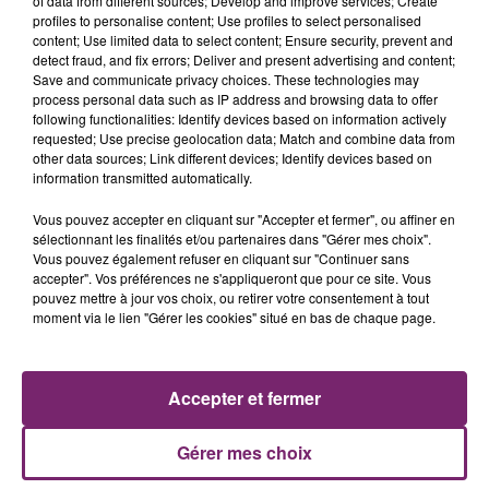
of data from different sources; Develop and improve services; Create
profiles to personalise content; Use profiles to select personalised
content; Use limited data to select content; Ensure security, prevent and
detect fraud, and fix errors; Deliver and present advertising and content;
Save and communicate privacy choices. These technologies may
process personal data such as IP address and browsing data to offer
following functionalities: Identify devices based on information actively
requested; Use precise geolocation data; Match and combine data from
other data sources; Link different devices; Identify devices based on
information transmitted automatically.
Vous pouvez accepter en cliquant sur "Accepter et fermer", ou affiner en
sélectionnant les finalités et/ou partenaires dans "Gérer mes choix".
Vous pouvez également refuser en cliquant sur "Continuer sans
accepter". Vos préférences ne s'appliqueront que pour ce site. Vous
pouvez mettre à jour vos choix, ou retirer votre consentement à tout
ACTUS
RADIO
PODCASTS
moment via le lien "Gérer les cookies" situé en bas de chaque page.
JEUX
PHOTOS
PUBLICITÉ
Accepter et fermer
Gérer mes choix
Plan du site
Mentions légales