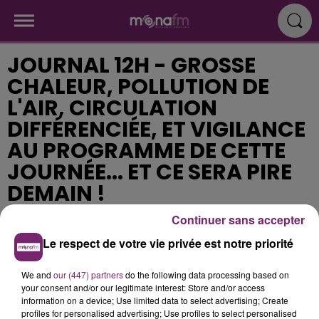
JOURNAL 12H - GROSSE
CHALEUR, POLLUTION DE
L'AIR, CIRCULATION
DIFFÉRENCIÉE, ET VIGILANCE
AU PROGRAMME DE CETTE
JOURNÉE... ET CE SERA PIRE
DEMAIN !
Continuer sans accepter
Publié : 24 juillet 2019 à 11h12
Le respect de votre vie privée est notre priorité
We and
our (447) partners
do the following data processing based on
your consent and/or our legitimate interest: Store and/or access
information on a device; Use limited data to select advertising; Create
profiles for personalised advertising; Use profiles to select personalised