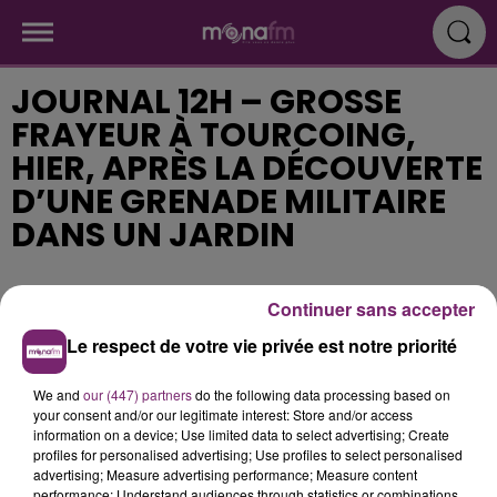
JOURNAL 12H – GROSSE
FRAYEUR À TOURCOING,
HIER, APRÈS LA DÉCOUVERTE
D’UNE GRENADE MILITAIRE
DANS UN JARDIN
Publié : 20 février 2018 à 11h47
Continuer sans accepter
Le respect de votre vie privée est notre priorité
We and
our (447) partners
do the following data processing based on
your consent and/or our legitimate interest: Store and/or access
information on a device; Use limited data to select advertising; Create
profiles for personalised advertising; Use profiles to select personalised
advertising; Measure advertising performance; Measure content
performance; Understand audiences through statistics or combinations