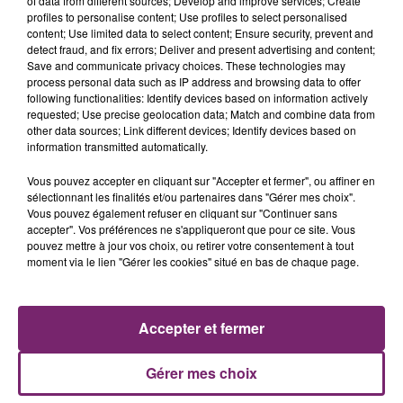
of data from different sources; Develop and improve services; Create
profiles to personalise content; Use profiles to select personalised
content; Use limited data to select content; Ensure security, prevent and
detect fraud, and fix errors; Deliver and present advertising and content;
Save and communicate privacy choices. These technologies may
process personal data such as IP address and browsing data to offer
following functionalities: Identify devices based on information actively
requested; Use precise geolocation data; Match and combine data from
other data sources; Link different devices; Identify devices based on
information transmitted automatically.
Vous pouvez accepter en cliquant sur "Accepter et fermer", ou affiner en
sélectionnant les finalités et/ou partenaires dans "Gérer mes choix".
Vous pouvez également refuser en cliquant sur "Continuer sans
accepter". Vos préférences ne s'appliqueront que pour ce site. Vous
pouvez mettre à jour vos choix, ou retirer votre consentement à tout
ACTUS
RADIO
PODCASTS
moment via le lien "Gérer les cookies" situé en bas de chaque page.
JEUX
PHOTOS
PUBLICITÉ
Accepter et fermer
Gérer mes choix
Plan du site
Mentions légales