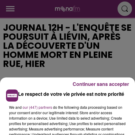
JOURNAL 12H - L'ENQUÊTE SE
POURSUIT À LIÉVIN, APRÈS
LA DÉCOUVERTE D'UN
HOMME MORT EN PLEINE
RUE, HIER
Publié : 25 mai 2018 à 11h35
Continuer sans accepter
Le respect de votre vie privée est notre priorité
We and
our (447) partners
do the following data processing based on
your consent and/or our legitimate interest: Store and/or access
information on a device; Use limited data to select advertising; Create
profiles for personalised advertising; Use profiles to select personalised
advertising; Measure advertising performance; Measure content
performance; Understand audiences through statistics or combinations