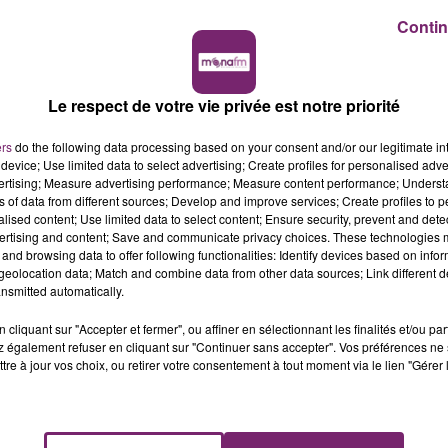
Contin
Le respect de votre vie privée est notre priorité
ers
do the following data processing based on your consent and/or our legitimate int
device; Use limited data to select advertising; Create profiles for personalised adver
vertising; Measure advertising performance; Measure content performance; Unders
ns of data from different sources; Develop and improve services; Create profiles to 
alised content; Use limited data to select content; Ensure security, prevent and detect
ertising and content; Save and communicate privacy choices. These technologies
and browsing data to offer following functionalities: Identify devices based on infor
eolocation data; Match and combine data from other data sources; Link different de
nsmitted automatically.
cliquant sur "Accepter et fermer", ou affiner en sélectionnant les finalités et/ou pa
 également refuser en cliquant sur "Continuer sans accepter". Vos préférences ne 
tre à jour vos choix, ou retirer votre consentement à tout moment via le lien "Gérer 