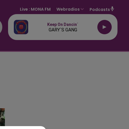
Live :
MONA FM
Webradios
Podcasts
Keep On Dancin´
GARY´S GANG