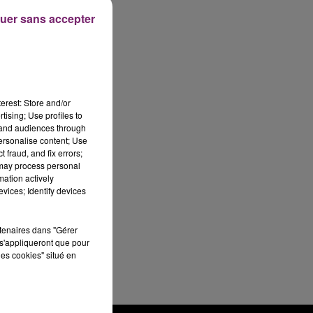
uer sans accepter
erest: Store and/or
tising; Use profiles to
tand audiences through
personalise content; Use
 fraud, and fix errors;
 may process personal
mation actively
vices; Identify devices
rtenaires dans "Gérer
s'appliqueront que pour
les cookies" situé en