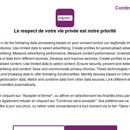
Contin
Le respect de votre vie privée est notre priorité
ers
do the following data processing based on your consent and/or our legitimate int
device; Use limited data to select advertising; Create profiles for personalised adver
vertising; Measure advertising performance; Measure content performance; Unders
ns of data from different sources; Develop and improve services; Create profiles to 
alised content; Use limited data to select content; Ensure security, prevent and detect
ertising and content; Save and communicate privacy choices. These technologies
and browsing data to offer following functionalities: Identify devices based on infor
eolocation data; Match and combine data from other data sources; Link different de
nsmitted automatically.
cliquant sur "Accepter et fermer", ou affiner en sélectionnant les finalités et/ou pa
 également refuser en cliquant sur "Continuer sans accepter". Vos préférences ne 
tre à jour vos choix, ou retirer votre consentement à tout moment via le lien "Gérer 