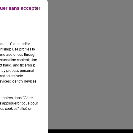
uer sans accepter
erest: Store and/or
tising; Use profiles to
tand audiences through
personalise content; Use
 fraud, and fix errors;
 may process personal
mation actively
vices; Identify devices
rtenaires dans "Gérer
s'appliqueront que pour
les cookies" situé en