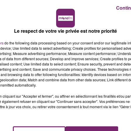
Contin
Le respect de votre vie privée est notre priorité
ers
do the following data processing based on your consent and/or our legitimate int
device; Use limited data to select advertising; Create profiles for personalised adver
vertising; Measure advertising performance; Measure content performance; Unders
ns of data from different sources; Develop and improve services; Create profiles to 
alised content; Use limited data to select content; Ensure security, prevent and detect
ertising and content; Save and communicate privacy choices. These technologies
and browsing data to offer following functionalities: Identify devices based on infor
eolocation data; Match and combine data from other data sources; Link different de
nsmitted automatically.
cliquant sur "Accepter et fermer", ou affiner en sélectionnant les finalités et/ou pa
 également refuser en cliquant sur "Continuer sans accepter". Vos préférences ne 
tre à jour vos choix, ou retirer votre consentement à tout moment via le lien "Gérer 