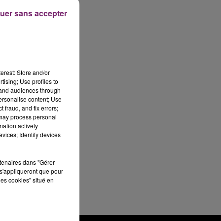
uer sans accepter
erest: Store and/or
tising; Use profiles to
tand audiences through
personalise content; Use
 fraud, and fix errors;
 may process personal
mation actively
vices; Identify devices
rtenaires dans "Gérer
s'appliqueront que pour
les cookies" situé en