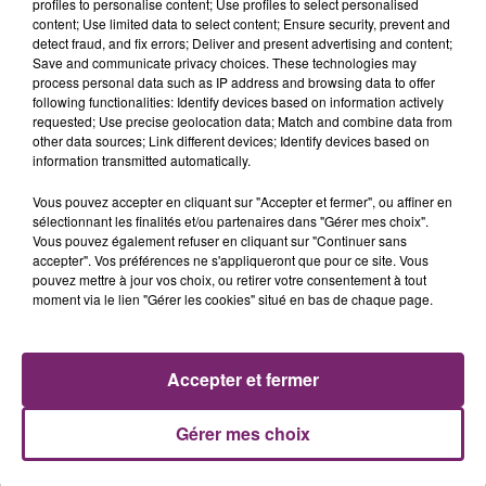
profiles to personalise content; Use profiles to select personalised
content; Use limited data to select content; Ensure security, prevent and
detect fraud, and fix errors; Deliver and present advertising and content;
Save and communicate privacy choices. These technologies may
process personal data such as IP address and browsing data to offer
following functionalities: Identify devices based on information actively
requested; Use precise geolocation data; Match and combine data from
other data sources; Link different devices; Identify devices based on
information transmitted automatically.
Vous pouvez accepter en cliquant sur "Accepter et fermer", ou affiner en
sélectionnant les finalités et/ou partenaires dans "Gérer mes choix".
Vous pouvez également refuser en cliquant sur "Continuer sans
accepter". Vos préférences ne s'appliqueront que pour ce site. Vous
ACTUS
RADIO
PODCASTS
pouvez mettre à jour vos choix, ou retirer votre consentement à tout
moment via le lien "Gérer les cookies" situé en bas de chaque page.
JEUX
PHOTOS
PUBLICITÉ
Accepter et fermer
Gérer mes choix
Plan du site
Mentions légales