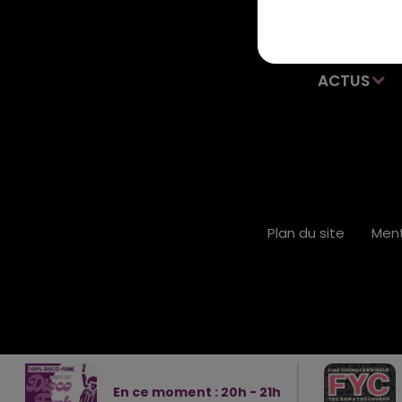
ACTUS
Plan du site
Ment
En ce moment :
20
h -
21
h