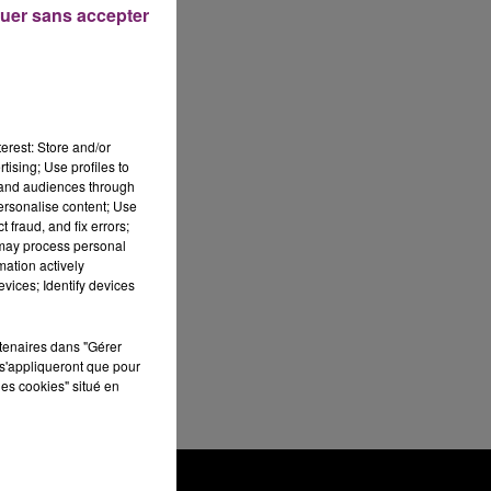
uer sans accepter
erest: Store and/or
tising; Use profiles to
tand audiences through
personalise content; Use
 fraud, and fix errors;
 may process personal
mation actively
vices; Identify devices
rtenaires dans "Gérer
s'appliqueront que pour
les cookies" situé en