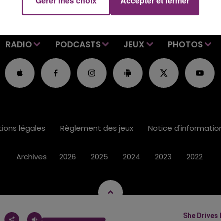
Gérer mes choix
Accepter et fermer
RADIO
PODCASTS
JEUX
PHOTOS
ions légales
Règlement des jeux
Notice d'informati
Archives
2026
2025
2024
2023
2022
She Drives