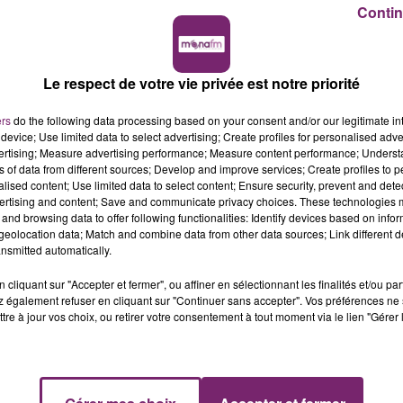
Contin
Le respect de votre vie privée est notre priorité
ers
do the following data processing based on your consent and/or our legitimate int
device; Use limited data to select advertising; Create profiles for personalised adver
vertising; Measure advertising performance; Measure content performance; Unders
ns of data from different sources; Develop and improve services; Create profiles to 
alised content; Use limited data to select content; Ensure security, prevent and detect
ertising and content; Save and communicate privacy choices. These technologies
and browsing data to offer following functionalities: Identify devices based on infor
eolocation data; Match and combine data from other data sources; Link different de
nsmitted automatically.
cliquant sur "Accepter et fermer", ou affiner en sélectionnant les finalités et/ou pa
 également refuser en cliquant sur "Continuer sans accepter". Vos préférences ne 
tre à jour vos choix, ou retirer votre consentement à tout moment via le lien "Gérer 