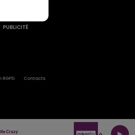
PUBLICITÉ
on RGPD
Contacts
 Me Crazy