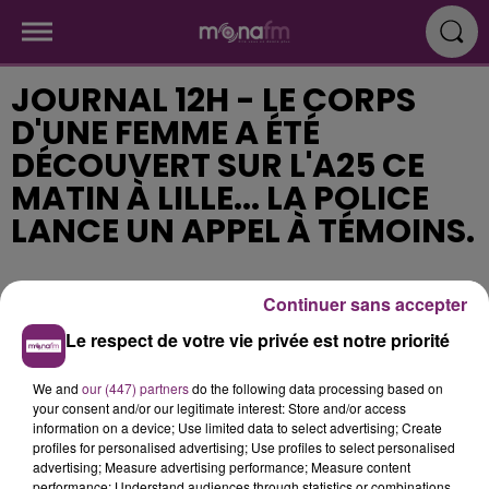
JOURNAL 12H - LE CORPS
D'UNE FEMME A ÉTÉ
DÉCOUVERT SUR L'A25 CE
MATIN À LILLE... LA POLICE
LANCE UN APPEL À TÉMOINS.
Publié : 19 septembre 2018 à 11h33
Continuer sans accepter
Le respect de votre vie privée est notre priorité
We and
our (447) partners
do the following data processing based on
your consent and/or our legitimate interest: Store and/or access
information on a device; Use limited data to select advertising; Create
profiles for personalised advertising; Use profiles to select personalised
advertising; Measure advertising performance; Measure content
performance; Understand audiences through statistics or combinations