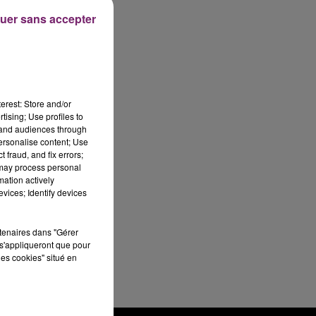
uer sans accepter
erest: Store and/or
tising; Use profiles to
tand audiences through
personalise content; Use
 fraud, and fix errors;
 may process personal
mation actively
vices; Identify devices
rtenaires dans "Gérer
s'appliqueront que pour
les cookies" situé en