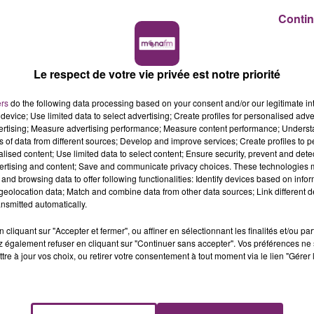
Contin
Le respect de votre vie privée est notre priorité
ers
do the following data processing based on your consent and/or our legitimate int
device; Use limited data to select advertising; Create profiles for personalised adver
vertising; Measure advertising performance; Measure content performance; Unders
ns of data from different sources; Develop and improve services; Create profiles to 
alised content; Use limited data to select content; Ensure security, prevent and detect
ertising and content; Save and communicate privacy choices. These technologies
and browsing data to offer following functionalities: Identify devices based on infor
eolocation data; Match and combine data from other data sources; Link different de
nsmitted automatically.
cliquant sur "Accepter et fermer", ou affiner en sélectionnant les finalités et/ou pa
 également refuser en cliquant sur "Continuer sans accepter". Vos préférences ne 
tre à jour vos choix, ou retirer votre consentement à tout moment via le lien "Gérer 