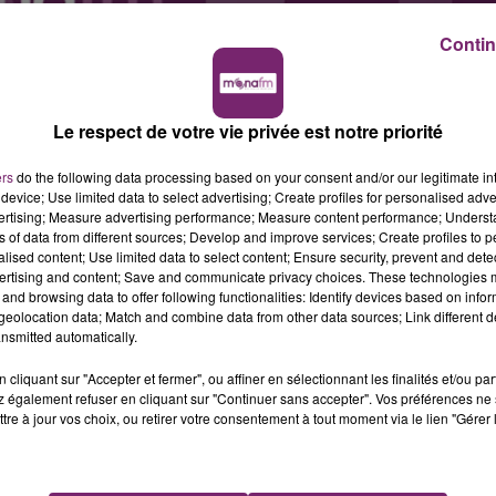
Contin
Le respect de votre vie privée est notre priorité
ers
do the following data processing based on your consent and/or our legitimate int
device; Use limited data to select advertising; Create profiles for personalised adver
vertising; Measure advertising performance; Measure content performance; Unders
ns of data from different sources; Develop and improve services; Create profiles to 
alised content; Use limited data to select content; Ensure security, prevent and detect
ertising and content; Save and communicate privacy choices. These technologies
and browsing data to offer following functionalities: Identify devices based on infor
eolocation data; Match and combine data from other data sources; Link different de
nsmitted automatically.
cliquant sur "Accepter et fermer", ou affiner en sélectionnant les finalités et/ou pa
 également refuser en cliquant sur "Continuer sans accepter". Vos préférences ne 
tre à jour vos choix, ou retirer votre consentement à tout moment via le lien "Gérer 