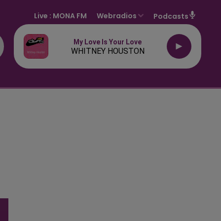
Live :
MONA FM
Webradios
Podcasts
My Love Is Your Love
WHITNEY HOUSTON