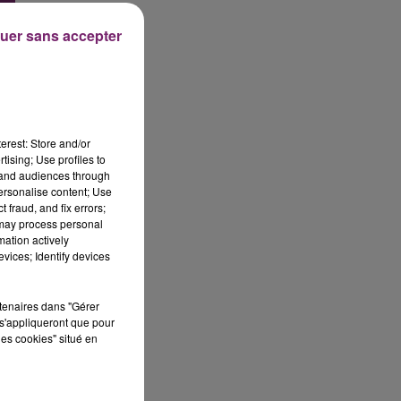
uer sans accepter
erest: Store and/or
tising; Use profiles to
tand audiences through
personalise content; Use
 fraud, and fix errors;
 may process personal
mation actively
vices; Identify devices
rtenaires dans "Gérer
s'appliqueront que pour
les cookies" situé en