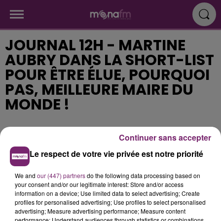
JOURNAL 12H - MARTINE
AUBRY DANS LA SHORT-LIST
POUR ÊTRE ÉLUE, POURQUOI
PAS, MEILLEURE MAIRE DU
MONDE !
Publié : 7 septembre 2018 à 11h36
Continuer sans accepter
Le respect de votre vie privée est notre priorité
We and
our (447) partners
do the following data processing based on
your consent and/or our legitimate interest: Store and/or access
information on a device; Use limited data to select advertising; Create
profiles for personalised advertising; Use profiles to select personalised
advertising; Measure advertising performance; Measure content
performance; Understand audiences through statistics or combinations