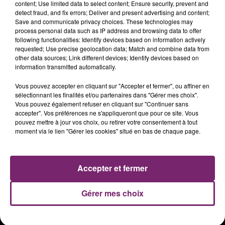
content; Use limited data to select content; Ensure security, prevent and
detect fraud, and fix errors; Deliver and present advertising and content;
Save and communicate privacy choices. These technologies may
process personal data such as IP address and browsing data to offer
following functionalities: Identify devices based on information actively
requested; Use precise geolocation data; Match and combine data from
other data sources; Link different devices; Identify devices based on
information transmitted automatically.
Vous pouvez accepter en cliquant sur "Accepter et fermer", ou affiner en
sélectionnant les finalités et/ou partenaires dans "Gérer mes choix".
Vous pouvez également refuser en cliquant sur "Continuer sans
accepter". Vos préférences ne s'appliqueront que pour ce site. Vous
ACTUS
RADIO
PODCASTS
pouvez mettre à jour vos choix, ou retirer votre consentement à tout
moment via le lien "Gérer les cookies" situé en bas de chaque page.
JEUX
PHOTOS
PUBLICITÉ
Accepter et fermer
Plan du site
Mentions légales
Gérer mes choix
Règlement des jeux
Notice d'information RGPD