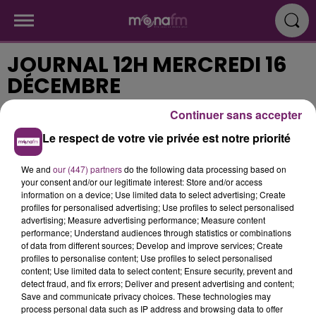
JOURNAL 12H MERCREDI 16
DÉCEMBRE
Continuer sans accepter
Publié : 16 décembre 2015 à 12h08
Le respect de votre vie privée est notre priorité
We and
our (447) partners
do the following data processing based on
567147f25fbbd6.02041553.mp3
your consent and/or our legitimate interest: Store and/or access
information on a device; Use limited data to select advertising; Create
profiles for personalised advertising; Use profiles to select personalised
advertising; Measure advertising performance; Measure content
performance; Understand audiences through statistics or combinations
of data from different sources; Develop and improve services; Create
profiles to personalise content; Use profiles to select personalised
content; Use limited data to select content; Ensure security, prevent and
detect fraud, and fix errors; Deliver and present advertising and content;
Save and communicate privacy choices. These technologies may
process personal data such as IP address and browsing data to offer