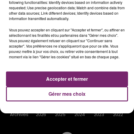
following functionalities: Identify devices based on information actively
requested; Use precise geolocation data; Match and combine data from
other data sources; Link different devices; Identify devices based on
information transmitted automatically.
ACTUS
RADIO
PODCASTS
Vous pouvez accepter en cliquant sur "Accepter et fermer", ou affiner en
sélectionnant les finalités et/ou partenaires dans "Gérer mes choix".
JEUX
PHOTOS
PUBLICITÉ
Vous pouvez également refuser en cliquant sur "Continuer sans
accepter". Vos préférences ne s'appliqueront que pour ce site. Vous
pouvez mettre à jour vos choix, ou retirer votre consentement à tout
moment via le lien "Gérer les cookies" situé en bas de chaque page.
Plan du site
Mentions légales
Accepter et fermer
Règlement des jeux
Notice d'information RGPD
Gérer mes choix
Contacts
Archives
2026
2025
2024
2023
2022