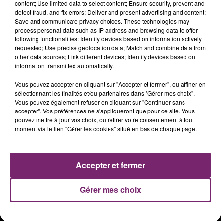
content; Use limited data to select content; Ensure security, prevent and
detect fraud, and fix errors; Deliver and present advertising and content;
Save and communicate privacy choices. These technologies may
process personal data such as IP address and browsing data to offer
following functionalities: Identify devices based on information actively
requested; Use precise geolocation data; Match and combine data from
other data sources; Link different devices; Identify devices based on
information transmitted automatically.
Vous pouvez accepter en cliquant sur "Accepter et fermer", ou affiner en
sélectionnant les finalités et/ou partenaires dans "Gérer mes choix".
Vous pouvez également refuser en cliquant sur "Continuer sans
accepter". Vos préférences ne s'appliqueront que pour ce site. Vous
ACTUS
RADIO
PODCASTS
pouvez mettre à jour vos choix, ou retirer votre consentement à tout
moment via le lien "Gérer les cookies" situé en bas de chaque page.
JEUX
PHOTOS
PUBLICITÉ
Accepter et fermer
Plan du site
Mentions légales
Gérer mes choix
Règlement des jeux
Notice d'information RGPD