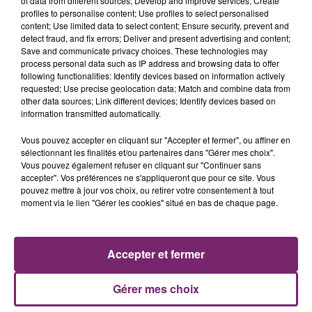
of data from different sources; Develop and improve services; Create
profiles to personalise content; Use profiles to select personalised
content; Use limited data to select content; Ensure security, prevent and
detect fraud, and fix errors; Deliver and present advertising and content;
Save and communicate privacy choices. These technologies may
process personal data such as IP address and browsing data to offer
following functionalities: Identify devices based on information actively
requested; Use precise geolocation data; Match and combine data from
other data sources; Link different devices; Identify devices based on
information transmitted automatically.
Vous pouvez accepter en cliquant sur "Accepter et fermer", ou affiner en
sélectionnant les finalités et/ou partenaires dans "Gérer mes choix".
Vous pouvez également refuser en cliquant sur "Continuer sans
accepter". Vos préférences ne s'appliqueront que pour ce site. Vous
pouvez mettre à jour vos choix, ou retirer votre consentement à tout
ACTUS
RADIO
PODCASTS
moment via le lien "Gérer les cookies" situé en bas de chaque page.
JEUX
PHOTOS
PUBLICITÉ
Accepter et fermer
Gérer mes choix
Plan du site
Mentions légales