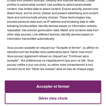
of data from different sources; Develop and improve services; Create
profiles to personalise content; Use profiles to select personalised
content; Use limited data to select content; Ensure security, prevent and
detect fraud, and fix errors; Deliver and present advertising and content;
Save and communicate privacy choices. These technologies may
process personal data such as IP address and browsing data to offer
following functionalities: Identify devices based on information actively
requested; Use precise geolocation data; Match and combine data from
other data sources; Link different devices; Identify devices based on
information transmitted automatically.
Vous pouvez accepter en cliquant sur "Accepter et fermer", ou affiner en
sélectionnant les finalités et/ou partenaires dans "Gérer mes choix".
Vous pouvez également refuser en cliquant sur "Continuer sans
accepter". Vos préférences ne s'appliqueront que pour ce site. Vous
pouvez mettre à jour vos choix, ou retirer votre consentement à tout
ACTUS
RADIO
PODCASTS
moment via le lien "Gérer les cookies" situé en bas de chaque page.
JEUX
PHOTOS
PUBLICITÉ
Accepter et fermer
Gérer mes choix
Plan du site
Mentions légales