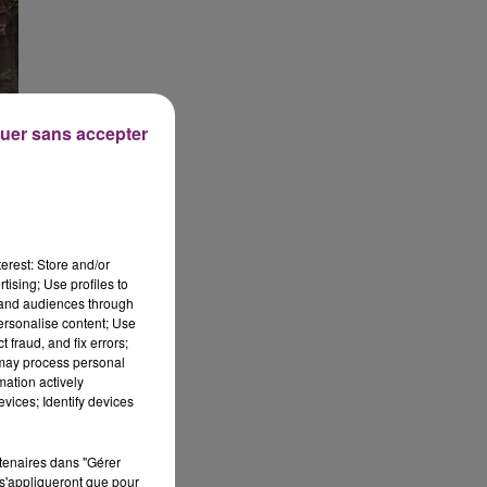
uer sans accepter
erest: Store and/or
tising; Use profiles to
tand audiences through
personalise content; Use
 fraud, and fix errors;
 may process personal
mation actively
vices; Identify devices
rtenaires dans "Gérer
s'appliqueront que pour