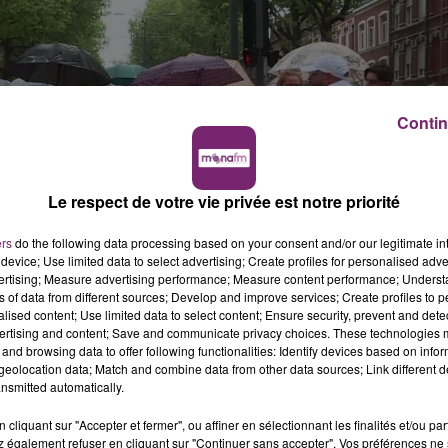
Contin
Le respect de votre vie privée est notre priorité
ers
do the following data processing based on your consent and/or our legitimate int
device; Use limited data to select advertising; Create profiles for personalised adver
vertising; Measure advertising performance; Measure content performance; Unders
ns of data from different sources; Develop and improve services; Create profiles to 
alised content; Use limited data to select content; Ensure security, prevent and detect
ertising and content; Save and communicate privacy choices. These technologies
and browsing data to offer following functionalities: Identify devices based on infor
eolocation data; Match and combine data from other data sources; Link different de
nsmitted automatically.
cliquant sur "Accepter et fermer", ou affiner en sélectionnant les finalités et/ou pa
 également refuser en cliquant sur "Continuer sans accepter". Vos préférences ne 