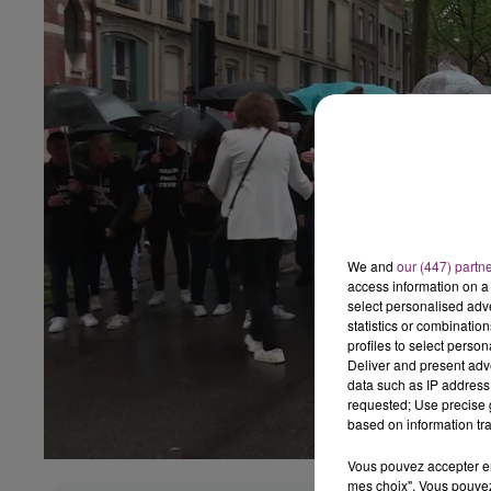
We and
our (447) partn
access information on a 
select personalised ad
statistics or combinatio
profiles to select person
Deliver and present adv
data such as IP address 
requested; Use precise g
based on information tra
Vous pouvez accepter en 
mes choix". Vous pouvez