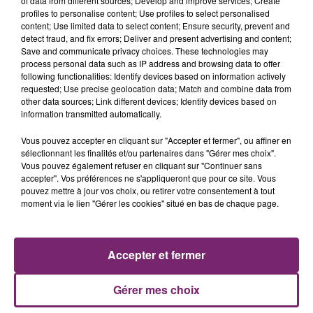
of data from different sources; Develop and improve services; Create
profiles to personalise content; Use profiles to select personalised
content; Use limited data to select content; Ensure security, prevent and
detect fraud, and fix errors; Deliver and present advertising and content;
Save and communicate privacy choices. These technologies may
process personal data such as IP address and browsing data to offer
following functionalities: Identify devices based on information actively
requested; Use precise geolocation data; Match and combine data from
other data sources; Link different devices; Identify devices based on
information transmitted automatically.
Vous pouvez accepter en cliquant sur "Accepter et fermer", ou affiner en
sélectionnant les finalités et/ou partenaires dans "Gérer mes choix".
Vous pouvez également refuser en cliquant sur "Continuer sans
accepter". Vos préférences ne s'appliqueront que pour ce site. Vous
pouvez mettre à jour vos choix, ou retirer votre consentement à tout
ACTUS
RADIO
PODCASTS
moment via le lien "Gérer les cookies" situé en bas de chaque page.
JEUX
PHOTOS
PUBLICITÉ
Accepter et fermer
Gérer mes choix
Plan du site
Mentions légales