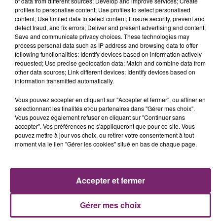
of data from different sources; Develop and improve services; Create
profiles to personalise content; Use profiles to select personalised
content; Use limited data to select content; Ensure security, prevent and
detect fraud, and fix errors; Deliver and present advertising and content;
Save and communicate privacy choices. These technologies may
process personal data such as IP address and browsing data to offer
following functionalities: Identify devices based on information actively
requested; Use precise geolocation data; Match and combine data from
other data sources; Link different devices; Identify devices based on
information transmitted automatically.
Vous pouvez accepter en cliquant sur "Accepter et fermer", ou affiner en
sélectionnant les finalités et/ou partenaires dans "Gérer mes choix".
Vous pouvez également refuser en cliquant sur "Continuer sans
accepter". Vos préférences ne s'appliqueront que pour ce site. Vous
pouvez mettre à jour vos choix, ou retirer votre consentement à tout
ACTUS
RADIO
PODCASTS
moment via le lien "Gérer les cookies" situé en bas de chaque page.
JEUX
PHOTOS
PUBLICITÉ
Accepter et fermer
Gérer mes choix
Plan du site
Mentions légales