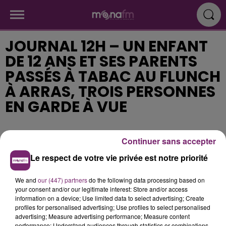
JOURNAL 12H – UN ENFANT
DE 12 ANS ET SES PARENTS
PASSÉS À TABAC AU FLUNCH
À ARRAS, TROIS PERSONNES
EN GARDE À VUE
Publié : 11 janvier 2018 à 12h11
Continuer sans accepter
Le respect de votre vie privée est notre priorité
We and
our (447) partners
do the following data processing based on
your consent and/or our legitimate interest: Store and/or access
information on a device; Use limited data to select advertising; Create
profiles for personalised advertising; Use profiles to select personalised
advertising; Measure advertising performance; Measure content
performance; Understand audiences through statistics or combinations