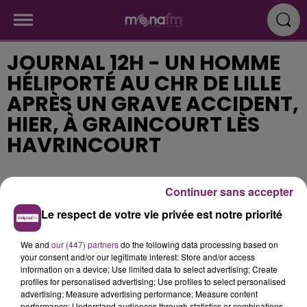
JOURNAL 12H - UN HOMME
HÉLIPORTÉ AU CHR DE LILLE
APRÈS UN GRAVE ACCIDENT,
HIER, À GRAINCOURT LÈS
HAVRINCOURT
Publié : 20 septembre 2018 à 11h34
Continuer sans accepter
Le respect de votre vie privée est notre priorité
We and
our (447) partners
do the following data processing based on
your consent and/or our legitimate interest: Store and/or access
information on a device; Use limited data to select advertising; Create
profiles for personalised advertising; Use profiles to select personalised
advertising; Measure advertising performance; Measure content
performance; Understand audiences through statistics or combinations