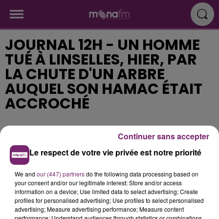
JOURNAL 12H - UN HOMME
TUÉ À LINSELLES, HIER, PAR
LA CHUTE D'UN ARBRE
AUQUEL SON HAMAC ÉTAIT
ACCROCHÉ
Publié : 9 mai 2018 à 11h43
Continuer sans accepter
Le respect de votre vie privée est notre priorité
We and
our (447) partners
do the following data processing based on
your consent and/or our legitimate interest: Store and/or access
information on a device; Use limited data to select advertising; Create
profiles for personalised advertising; Use profiles to select personalised
advertising; Measure advertising performance; Measure content
performance; Understand audiences through statistics or combinations