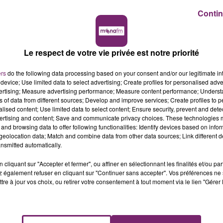
Contin
Le respect de votre vie privée est notre priorité
ers
do the following data processing based on your consent and/or our legitimate int
device; Use limited data to select advertising; Create profiles for personalised adver
vertising; Measure advertising performance; Measure content performance; Unders
ns of data from different sources; Develop and improve services; Create profiles to 
alised content; Use limited data to select content; Ensure security, prevent and detect
ertising and content; Save and communicate privacy choices. These technologies
and browsing data to offer following functionalities: Identify devices based on infor
eolocation data; Match and combine data from other data sources; Link different de
nsmitted automatically.
cliquant sur "Accepter et fermer", ou affiner en sélectionnant les finalités et/ou pa
 également refuser en cliquant sur "Continuer sans accepter". Vos préférences ne 
tre à jour vos choix, ou retirer votre consentement à tout moment via le lien "Gérer 