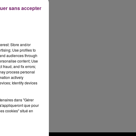
uer sans accepter
erest: Store and/or
tising; Use profiles to
tand audiences through
personalise content; Use
 fraud, and fix errors;
 may process personal
mation actively
vices; Identify devices
rtenaires dans "Gérer
s'appliqueront que pour
les cookies" situé en