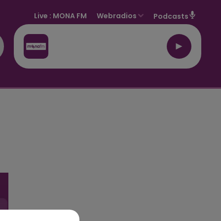
Live :
MONA FM
Webradios
Podcasts