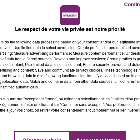
Contin
Le respect de votre vie privée est notre priorité
ers
do the following data processing based on your consent and/or our legitimate int
device; Use limited data to select advertising; Create profiles for personalised adver
vertising; Measure advertising performance; Measure content performance; Unders
ns of data from different sources; Develop and improve services; Create profiles to 
alised content; Use limited data to select content; Ensure security, prevent and detect
ertising and content; Save and communicate privacy choices. These technologies
and browsing data to offer following functionalities: Identify devices based on infor
eolocation data; Match and combine data from other data sources; Link different de
nsmitted automatically.
cliquant sur "Accepter et fermer", ou affiner en sélectionnant les finalités et/ou pa
 également refuser en cliquant sur "Continuer sans accepter". Vos préférences ne 
tre à jour vos choix, ou retirer votre consentement à tout moment via le lien "Gérer 