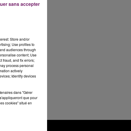
uer sans accepter
erest: Store and/or
tising; Use profiles to
tand audiences through
personalise content; Use
 fraud, and fix errors;
 may process personal
mation actively
vices; Identify devices
rtenaires dans "Gérer
s'appliqueront que pour
les cookies" situé en