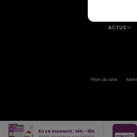
ACTUS
Plan du site
Ment
En ce moment :
14
h -
16
h
100% Musique sur MONA