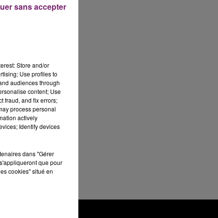
uer sans accepter
erest: Store and/or
tising; Use profiles to
tand audiences through
personalise content; Use
 fraud, and fix errors;
 may process personal
mation actively
vices; Identify devices
rtenaires dans "Gérer
s'appliqueront que pour
les cookies" situé en