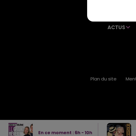
ACTUS
Plan du site
Ment
En ce moment :
6
h -
10
h