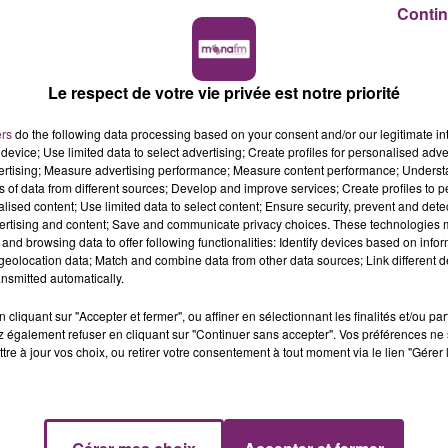
Contin
Le respect de votre vie privée est notre priorité
ers
do the following data processing based on your consent and/or our legitimate int
device; Use limited data to select advertising; Create profiles for personalised adver
vertising; Measure advertising performance; Measure content performance; Unders
ns of data from different sources; Develop and improve services; Create profiles to 
alised content; Use limited data to select content; Ensure security, prevent and detect
ertising and content; Save and communicate privacy choices. These technologies
and browsing data to offer following functionalities: Identify devices based on infor
eolocation data; Match and combine data from other data sources; Link different de
nsmitted automatically.
cliquant sur "Accepter et fermer", ou affiner en sélectionnant les finalités et/ou pa
 également refuser en cliquant sur "Continuer sans accepter". Vos préférences ne 
tre à jour vos choix, ou retirer votre consentement à tout moment via le lien "Gérer 