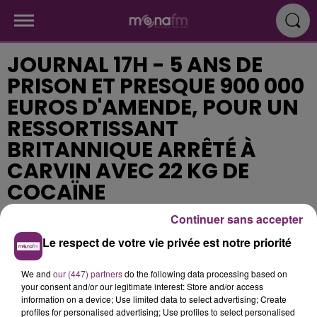
JOURNAL 17H - 5 ANS DE
PRISON ET PRESQUE 900 000
EUROS D'AMENDE, POUR UN
RESSORTISSANT
BRITANNIQUE ARRÊTÉ À
CARVIN AVEC 22 KG DE
COCAÏNE
Continuer sans accepter
Publié : 3 janvier 2019 à 16h32
Le respect de votre vie privée est notre priorité
We and
our (447) partners
do the following data processing based on
your consent and/or our legitimate interest: Store and/or access
information on a device; Use limited data to select advertising; Create
profiles for personalised advertising; Use profiles to select personalised