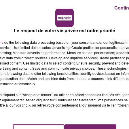
Contin
Le respect de votre vie privée est notre priorité
ers
do the following data processing based on your consent and/or our legitimate int
device; Use limited data to select advertising; Create profiles for personalised adver
vertising; Measure advertising performance; Measure content performance; Unders
ns of data from different sources; Develop and improve services; Create profiles to 
alised content; Use limited data to select content; Ensure security, prevent and detect
ertising and content; Save and communicate privacy choices. These technologies
and browsing data to offer following functionalities: Identify devices based on infor
eolocation data; Match and combine data from other data sources; Link different de
nsmitted automatically.
cliquant sur "Accepter et fermer", ou affiner en sélectionnant les finalités et/ou pa
 également refuser en cliquant sur "Continuer sans accepter". Vos préférences ne 
tre à jour vos choix, ou retirer votre consentement à tout moment via le lien "Gérer 