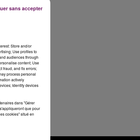
uer sans accepter
erest: Store and/or
tising; Use profiles to
tand audiences through
personalise content; Use
 fraud, and fix errors;
 may process personal
mation actively
vices; Identify devices
rtenaires dans "Gérer
s'appliqueront que pour
les cookies" situé en