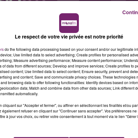
Contin
Le respect de votre vie privée est notre priorité
ers
do the following data processing based on your consent and/or our legitimate int
device; Use limited data to select advertising; Create profiles for personalised adver
vertising; Measure advertising performance; Measure content performance; Unders
ns of data from different sources; Develop and improve services; Create profiles to 
alised content; Use limited data to select content; Ensure security, prevent and detect
ertising and content; Save and communicate privacy choices. These technologies
and browsing data to offer following functionalities: Identify devices based on infor
eolocation data; Match and combine data from other data sources; Link different de
nsmitted automatically.
cliquant sur "Accepter et fermer", ou affiner en sélectionnant les finalités et/ou pa
 également refuser en cliquant sur "Continuer sans accepter". Vos préférences ne 
tre à jour vos choix, ou retirer votre consentement à tout moment via le lien "Gérer 