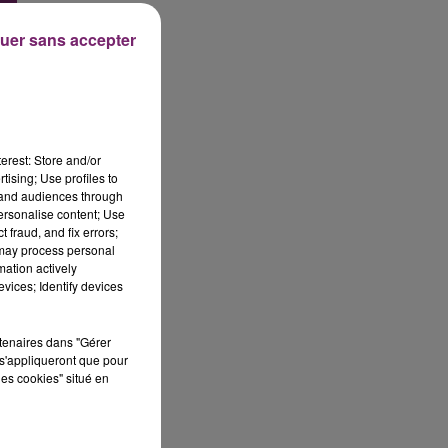
uer sans accepter
erest: Store and/or
tising; Use profiles to
tand audiences through
personalise content; Use
 fraud, and fix errors;
 may process personal
mation actively
vices; Identify devices
rtenaires dans "Gérer
s'appliqueront que pour
les cookies" situé en