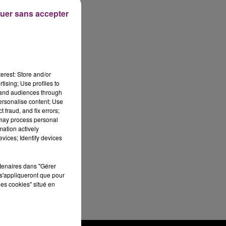
uer sans accepter
erest: Store and/or
tising; Use profiles to
tand audiences through
personalise content; Use
 fraud, and fix errors;
 may process personal
mation actively
vices; Identify devices
rtenaires dans "Gérer
s'appliqueront que pour
les cookies" situé en