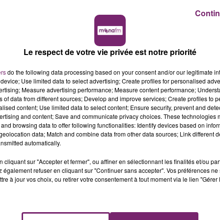
Contin
Le respect de votre vie privée est notre priorité
ers
do the following data processing based on your consent and/or our legitimate int
device; Use limited data to select advertising; Create profiles for personalised adver
vertising; Measure advertising performance; Measure content performance; Unders
ns of data from different sources; Develop and improve services; Create profiles to 
alised content; Use limited data to select content; Ensure security, prevent and detect
ertising and content; Save and communicate privacy choices. These technologies
and browsing data to offer following functionalities: Identify devices based on infor
eolocation data; Match and combine data from other data sources; Link different de
nsmitted automatically.
cliquant sur "Accepter et fermer", ou affiner en sélectionnant les finalités et/ou pa
 également refuser en cliquant sur "Continuer sans accepter". Vos préférences ne 
tre à jour vos choix, ou retirer votre consentement à tout moment via le lien "Gérer 