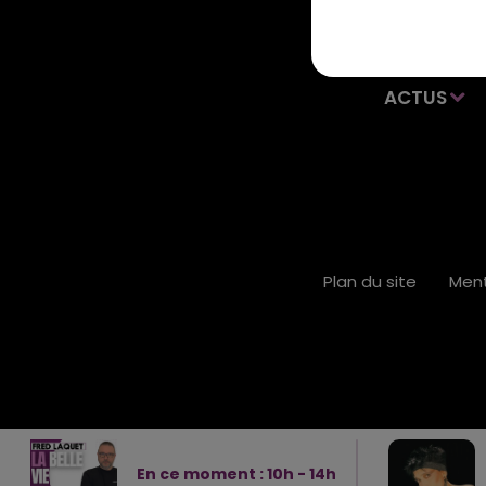
ACTUS
Plan du site
Ment
En ce moment :
10
h -
14
h