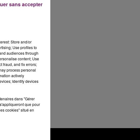
uer sans accepter
erest: Store and/or
tising; Use profiles to
tand audiences through
personalise content; Use
 fraud, and fix errors;
 may process personal
mation actively
vices; Identify devices
rtenaires dans "Gérer
s'appliqueront que pour
les cookies" situé en