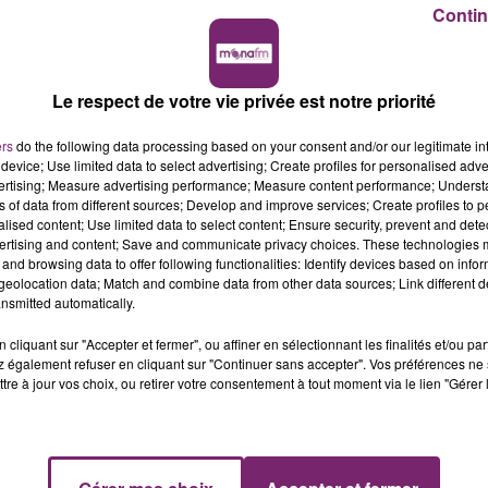
Contin
Le respect de votre vie privée est notre priorité
ers
do the following data processing based on your consent and/or our legitimate int
device; Use limited data to select advertising; Create profiles for personalised adver
vertising; Measure advertising performance; Measure content performance; Unders
ns of data from different sources; Develop and improve services; Create profiles to 
alised content; Use limited data to select content; Ensure security, prevent and detect
ertising and content; Save and communicate privacy choices. These technologies
and browsing data to offer following functionalities: Identify devices based on infor
eolocation data; Match and combine data from other data sources; Link different de
nsmitted automatically.
cliquant sur "Accepter et fermer", ou affiner en sélectionnant les finalités et/ou pa
 également refuser en cliquant sur "Continuer sans accepter". Vos préférences ne 
tre à jour vos choix, ou retirer votre consentement à tout moment via le lien "Gérer 