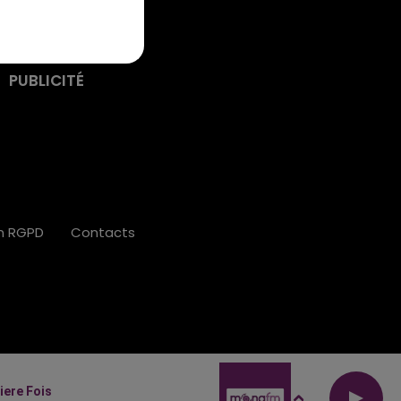
PUBLICITÉ
on RGPD
Contacts
iere Fois