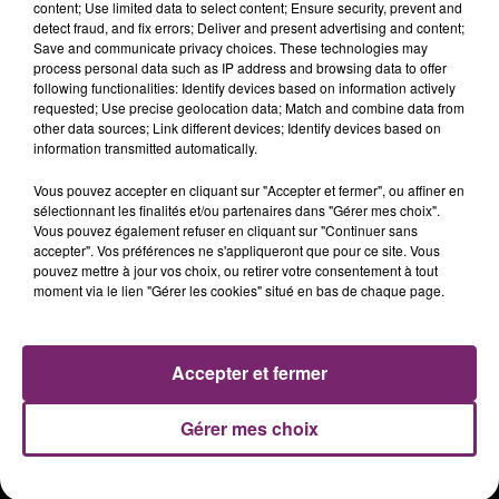
content; Use limited data to select content; Ensure security, prevent and
detect fraud, and fix errors; Deliver and present advertising and content;
Save and communicate privacy choices. These technologies may
process personal data such as IP address and browsing data to offer
following functionalities: Identify devices based on information actively
requested; Use precise geolocation data; Match and combine data from
other data sources; Link different devices; Identify devices based on
information transmitted automatically.
Vous pouvez accepter en cliquant sur "Accepter et fermer", ou affiner en
sélectionnant les finalités et/ou partenaires dans "Gérer mes choix".
Vous pouvez également refuser en cliquant sur "Continuer sans
accepter". Vos préférences ne s'appliqueront que pour ce site. Vous
ACTUS
RADIO
PODCASTS
pouvez mettre à jour vos choix, ou retirer votre consentement à tout
moment via le lien "Gérer les cookies" situé en bas de chaque page.
JEUX
PHOTOS
PUBLICITÉ
Accepter et fermer
Plan du site
Mentions légales
Gérer mes choix
Règlement des jeux
Notice d'information RGPD