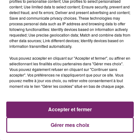
profiles to personalise content; Use profiles to select personalised
content; Use limited data to select content; Ensure security, prevent and
detect fraud, and fix errors; Deliver and present advertising and content;
Save and communicate privacy choices. These technologies may
process personal data such as IP address and browsing data to offer
following functionalities: Identify devices based on information actively
requested; Use precise geolocation data; Match and combine data from
other data sources; Link different devices; Identify devices based on
information transmitted automatically.
Vous pouvez accepter en cliquant sur "Accepter et fermer", ou affiner en
sélectionnant les finalités et/ou partenaires dans "Gérer mes choix".
Vous pouvez également refuser en cliquant sur "Continuer sans
accepter". Vos préférences ne s'appliqueront que pour ce site. Vous
ACTUS
RADIO
PODCASTS
pouvez mettre à jour vos choix, ou retirer votre consentement à tout
moment via le lien "Gérer les cookies" situé en bas de chaque page.
JEUX
PHOTOS
PUBLICITÉ
Accepter et fermer
Gérer mes choix
Plan du site
Mentions légales