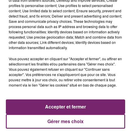
of data from different sources; Develop and improve services; Create
profiles to personalise content; Use profiles to select personalised
content; Use limited data to select content; Ensure security, prevent and
detect fraud, and fix errors; Deliver and present advertising and content;
Save and communicate privacy choices. These technologies may
process personal data such as IP address and browsing data to offer
following functionalities: Identify devices based on information actively
requested; Use precise geolocation data; Match and combine data from
other data sources; Link different devices; Identify devices based on
information transmitted automatically.
Vous pouvez accepter en cliquant sur "Accepter et fermer", ou affiner en
sélectionnant les finalités et/ou partenaires dans "Gérer mes choix".
Vous pouvez également refuser en cliquant sur "Continuer sans
accepter". Vos préférences ne s'appliqueront que pour ce site. Vous
pouvez mettre à jour vos choix, ou retirer votre consentement à tout
ACTUS
RADIO
PODCASTS
moment via le lien "Gérer les cookies" situé en bas de chaque page.
JEUX
PHOTOS
PUBLICITÉ
Accepter et fermer
Gérer mes choix
Plan du site
Mentions légales