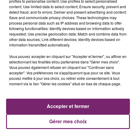
profiles to personalise content; Use profiles to select personalised
content; Use limited data to select content; Ensure security, prevent and
detect fraud, and fix errors; Deliver and present advertising and content;
Save and communicate privacy choices. These technologies may
process personal data such as IP address and browsing data to offer
following functionalities: Identify devices based on information actively
requested; Use precise geolocation data; Match and combine data from
other data sources; Link different devices; Identify devices based on
information transmitted automatically.
Vous pouvez accepter en cliquant sur "Accepter et fermer", ou affiner en
sélectionnant les finalités et/ou partenaires dans "Gérer mes choix".
Vous pouvez également refuser en cliquant sur "Continuer sans
accepter". Vos préférences ne s'appliqueront que pour ce site. Vous
ACTUS
RADIO
PODCASTS
pouvez mettre à jour vos choix, ou retirer votre consentement à tout
moment via le lien "Gérer les cookies" situé en bas de chaque page.
JEUX
PHOTOS
PUBLICITÉ
Accepter et fermer
Gérer mes choix
Plan du site
Mentions légales