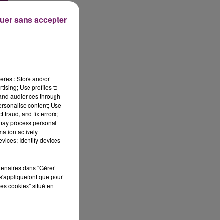
uer sans accepter
erest: Store and/or
tising; Use profiles to
tand audiences through
personalise content; Use
 fraud, and fix errors;
 may process personal
mation actively
vices; Identify devices
rtenaires dans "Gérer
s'appliqueront que pour
les cookies" situé en