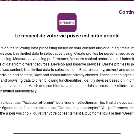
Contin
Le respect de votre vie privée est notre priorité
ers
do the following data processing based on your consent and/or our legitimate int
device; Use limited data to select advertising; Create profiles for personalised adver
vertising; Measure advertising performance; Measure content performance; Unders
ns of data from different sources; Develop and improve services; Create profiles to 
alised content; Use limited data to select content; Ensure security, prevent and detect
ertising and content; Save and communicate privacy choices. These technologies
and browsing data to offer following functionalities: Identify devices based on infor
eolocation data; Match and combine data from other data sources; Link different de
nsmitted automatically.
cliquant sur "Accepter et fermer", ou affiner en sélectionnant les finalités et/ou pa
 également refuser en cliquant sur "Continuer sans accepter". Vos préférences ne 
tre à jour vos choix, ou retirer votre consentement à tout moment via le lien "Gérer 