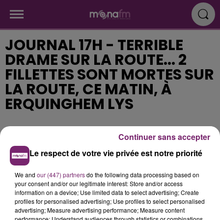
JOURNAL 17H - TERRIBLE
DRAME SUR LA ROUTE... 2
FILLETTES SONT MORTES SUR
LA ROUTE, CE MATIN, À
ERQUINGHEM LYS
Publié : 14 septembre 2017 à 16h40
Continuer sans accepter
Le respect de votre vie privée est notre priorité
We and
our (447) partners
do the following data processing based on
your consent and/or our legitimate interest: Store and/or access
information on a device; Use limited data to select advertising; Create
profiles for personalised advertising; Use profiles to select personalised
advertising; Measure advertising performance; Measure content
performance; Understand audiences through statistics or combinations