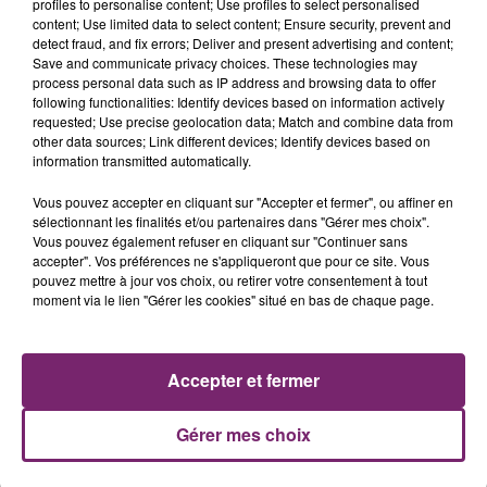
profiles to personalise content; Use profiles to select personalised
content; Use limited data to select content; Ensure security, prevent and
detect fraud, and fix errors; Deliver and present advertising and content;
Save and communicate privacy choices. These technologies may
process personal data such as IP address and browsing data to offer
following functionalities: Identify devices based on information actively
requested; Use precise geolocation data; Match and combine data from
other data sources; Link different devices; Identify devices based on
information transmitted automatically.
Vous pouvez accepter en cliquant sur "Accepter et fermer", ou affiner en
sélectionnant les finalités et/ou partenaires dans "Gérer mes choix".
Vous pouvez également refuser en cliquant sur "Continuer sans
accepter". Vos préférences ne s'appliqueront que pour ce site. Vous
ACTUS
RADIO
PODCASTS
pouvez mettre à jour vos choix, ou retirer votre consentement à tout
moment via le lien "Gérer les cookies" situé en bas de chaque page.
JEUX
PHOTOS
PUBLICITÉ
Accepter et fermer
Gérer mes choix
Plan du site
Mentions légales